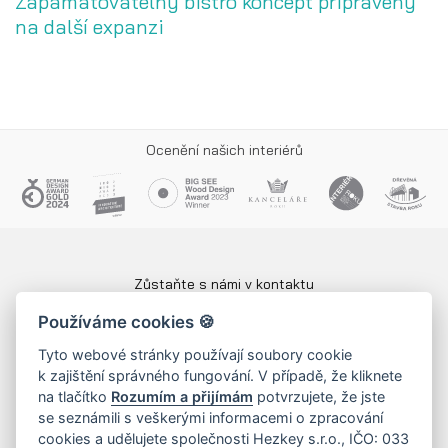
Zapamatovatelný bistro koncept připravený
na další expanzi
Ocenění našich interiérů
Zůstaňte s námi v kontaktu
Používáme cookies 🍪
Tyto webové stránky používají soubory cookie
+420 724 309 821
k zajištění správného fungování. V případě, že kliknete
na tlačítko
Rozumím a přijímám
potvrzujete, že jste
info@hezkey.cz
se seznámili s veškerými informacemi o zpracování
cookies a udělujete společnosti Hezkey s.r.o., IČO: 033
Kanceláře