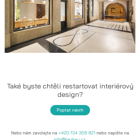
Také byste chtěli restartovat interiérový
design?
Poptat návrh
Nebo nám zavolejte na
+420 724 309 821
nebo napište na
info@hezkey.cz
.